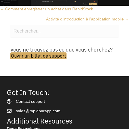
Posts
← Comment enregistrer un achat dans RapidStock
Activité d’introduction à l’application mobile →
navigation
Vous ne trouvez pas ce que vous cherchez?
Ouvrir un billet de support
Get In Touch!
Contact support
sales@rapidbarapp.com
Additional Resources
RapidBar web app