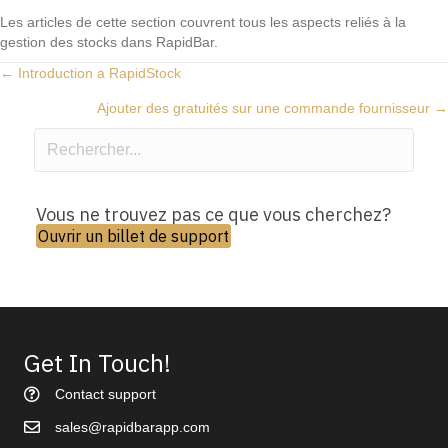
Les articles de cette section couvrent tous les aspects reliés à la
gestion des stocks dans RapidBar.
Posts
← Introduction a RapidStock
Ajouter des gratuités sur une commande fournisseur →
navigation
Vous ne trouvez pas ce que vous cherchez?
Ouvrir un billet de support
Get In Touch!
Contact support
sales@rapidbarapp.com